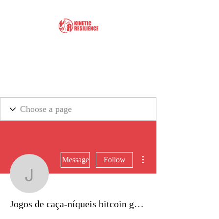
Kinetic Resilience
Learn the Tools to Help
Yourself
More actions
Message
Follow
Jogos de caça-níqueis bi
Jogos de caça-níqueis bitcoin grátis do cassino bitcoin novo, casino haugsdorf gratis essen